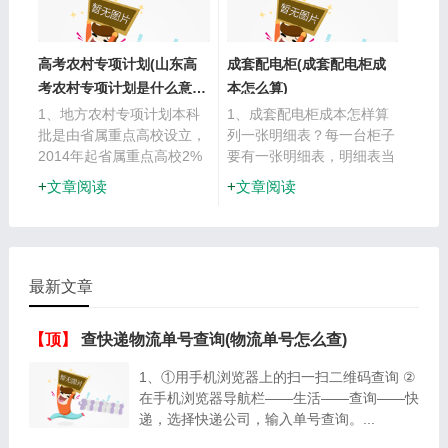
世界 铠甲勇士1 铠甲勇士...
活神仙才能掐算出来。 为
了...
高考农村专项计划(山东高
成套配电柜(成套配电柜成
考农村专项计划是什么意
本怎么算)
思)
1、地方农村专项计划本科
1、成套配电柜成本怎样算
批是由省属重点高校设立，
列一张明细表？每一台柜子
2014年起省属重点高校2%
要有一张明细表，明细表当
的一本计划要专门留给农村
中本贵所需要的材料详细写
文章阅读
文章阅读
考生。执行本科一批分数
齐，然后每一种材料的成本
线。招生对象为，参加当年
价累加在一起，就是这台柜
普通高校招生统一考试报
子的成本价，要包括工...
名，...
最新文章
【顶】
查快递物流单号查询(物流单号怎么查)
1、①用手机浏览器上的扫一扫二维码查询 ②
在手机浏览器导航栏——生活——查询——快
递，选择快递公司，输入单号查询。...