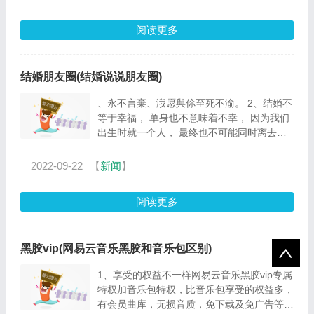
阅读更多
结婚朋友圈(结婚说说朋友圈)
、永不言棄、涐愿與伱至死不渝。 2、结婚不
等于幸福， 单身也不意味着不幸， 因为我们
出生时就一个人， 最终也不可能同时离去，
一个人过， 只要心态好， 那就是一种幸福，
就这...
2022-09-22
【
新闻
】
阅读更多
黑胶vip(网易云音乐黑胶和音乐包区别)
1、享受的权益不一样网易云音乐黑胶vip专属
特权加音乐包特权，比音乐包享受的权益多，
有会员曲库，无损音质，免下载及免广告等，