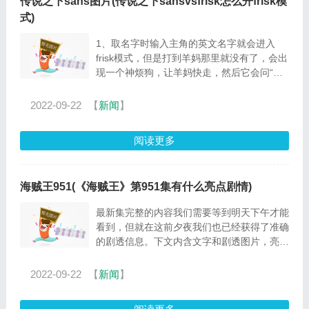
传说之下sans图片(传说之下sansvsfrisk怎么开frisk模
式)
1、取名字时输入主角的英文名字就会进入
frisk模式，但是打到羊妈那里就没有了，会出
现一个神烦狗，让羊妈快走，然后它会问“你
还呆在这里干什么？"然后feisk模式结束。...
2022-09-22
【
新闻
】
阅读更多
海贼王951(《海贼王》第951集有什么亮点剧情)
最新集完整的内容我们需要等到明天下午才能
看到，但就在这前夕夜我们也已经获得了准确
的剧透信息。下文内含文字和剧透图片，亮点
精彩纷呈，不容错过--- 其一，大妈和凯多扛
上了...
2022-09-22
【
新闻
】