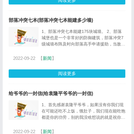
阅读更多
部落冲突七本(部落冲突七本能建多少墙)
1、部落冲突七本能建175块城墙。 2、部落
城堡也是一个非常好的防御建筑，部落冲突7
级城墙布阵及时向部落高手申请援助，当敌人
进攻时部落城堡里飞出的气球、飞龙会成为进
攻者的噩...
2022-09-22
【
新闻
】
阅读更多
给爷爷的一封信(给袁隆平爷爷的一封信)
1、首先感谢袁隆平爷爷，如果没有你我们现
在可能还吃不上饭，饿肚子，我们现在能吃饱
都是你的功劳，别的我没啥想说的就是祝你长
命百岁，身体健康康，要少抽烟哦！。...
2022-09-22
【
新闻
】