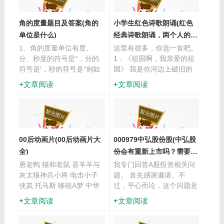
角的度量题目及答案(角的
小学生红色诗歌朗诵(红色
单位是什么)
经典诗歌朗诵，两个人的，
篇幅不要太
1、角的度量单位有度、
这里有很多，你选一首吧。
分、秒度的符号是°，分的
1．《祖国啊，我亲爱的祖
符号是′，秒的符号是″例如
国》 我是你河边上破旧的
一个角的度数是30度，那么
老水车， 数百年来纺着疲
文章阅读
文章阅读
就用30°30度28分10秒就是
惫的歌； 我是你额上熏黑
30°28′10″。...
的矿灯， 照你在历史的隧
洞里蜗行摸索； 我是干瘪
的...
00后动画片(00后动画片大
000979中弘股份股(中弘股
全)
份会有重新上市吗？需要多
长时间)
唐老鸭 猫和老鼠 喜羊羊与
我专门回答A股投资相关问
灰太狼神兵小将 电击小子
题。 首先感谢邀请。不
侠岚 托马斯 哆啦A梦 中华
过，平心而论，这个问题意
小子 小鲤鱼历险记 弹珠传
义并不大。能不能恢复上
文章阅读
文章阅读
说 大头儿子小头爸爸(原版)
市，上市时间什么的，恐怕
火力少年王 猪猪侠之拼装
只有刘伯温和诸葛亮这样的