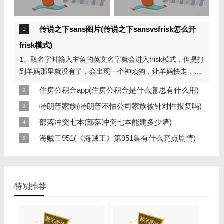
职业学院资源
传说之下sans图片(传说之下sansvsfrisk怎么开
frisk模式)
1、取名字时输入主角的英文名字就会进入frisk模式，但是打
到羊妈那里就没有了，会出现一个神烦狗，让羊妈快走，然
后它会问“你还呆在这里干什么？"然后feisk模式结束。...
住房公积金app(住房公积金是什么意思有什么用)
住房公积金可以理解为一次单位和个人按月强制性存入个人
特朗普家族(特朗普不怕公司家族被针对性报复吗)
公积金账户的一笔住房积金，他的领取是有条件的，必须是
对于近来特朗普过激的损害中美关系的行为和采取恶意攻击
部落冲突七本(部落冲突七本能建多少墙)
买房的时候才可以取出来，根据各地的政策，也慢慢放开
的措施，中国采取克制、冷静和理性的态度，体现大国人格
1、部落冲突七本能建175块城墙。 2、部落城堡也是一个非
海贼王951(《海贼王》第951集有什么亮点剧情)
了，装修...
魅力和高尚的风度，是从大局出法，是从构建人类命运共同
常好的防御建筑，部落冲突7级城墙布阵及时向部落高手申
最新集完整的内容我们需要等到明天下午才能看到，但就在
体，维...
请援助，当敌人进攻时部落城堡里飞出的气球、飞龙会成为
这前夕夜我们也已经获得了准确的剧透信息。下文内含文字
进攻者的噩...
和剧透图片，亮点精彩纷呈，不容错过--- 其一，大妈和凯多
特别推荐
扛上了...